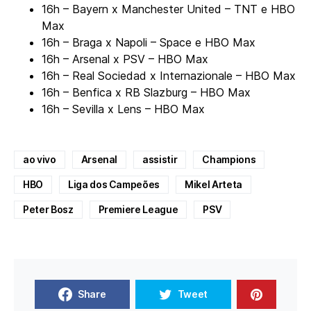
16h – Bayern x Manchester United – TNT e HBO
Max
16h – Braga x Napoli – Space e HBO Max
16h – Arsenal x PSV – HBO Max
16h – Real Sociedad x Internazionale – HBO Max
16h – Benfica x RB Slazburg – HBO Max
16h – Sevilla x Lens – HBO Max
ao vivo
Arsenal
assistir
Champions
HBO
Liga dos Campeões
Mikel Arteta
Peter Bosz
Premiere League
PSV
Share
Tweet