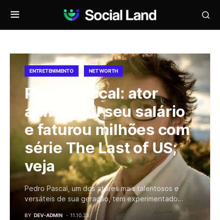
ENTRETENIMENTO
NET WORTH
Pedro Pascal: ator
aumentou seu salário
e faturou milhões com
série The Last of US;
veja
Pedro Pascal, um dos atores mais talentosos e
versáteis de sua geração, tem experimentado…
BY
DEV-ADMIN
11.10.23